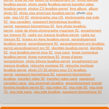
levallois-perret
,
photo studio
l
evallois-perret
,
transfert video
levallois-perret
,
photos CV levallois-perret
,
livre album
,
album
photo 92
,
photo visa americain levallois-perret
, photo
visa
inde
,
visa US 92
,
photographe visa US
,
photographe vise inde
92
,
visa canadien
,
passeport biometrique levallois-
perret
,
passeport biometrique 92,
livre photo levallois-
perret
,
copie de photo
,
photographe maariage 92
,
encadrement
sur mesure 92
,
cadre sur mesure levallois-perret
,
cadre sur
mesure 92
,
tirages en ligne levallois-perret
,
agrandissement
levallois-perret
,
agrandissement 92
,
agrandissement pro levallois-
perret
,
agrandissement pro 92
,
identités levallois-perret
,
identites
92
,
mug levallois-perret
,
mug 92
,
mug paris,
tirage numerique
levallois-perret
,
tirage numerique 92
,
tirage d'apres
ssmartphone
,
photo Iphone levallois-perret
,
encadrement sur
mesure levallois
,
retouche montage 92
,
retouche montage
levallois-perret
,
photo CV 92
,
photos pour CV levallois-
perret
,
passeport biometrique 92
,
passeport biometrique
levallois
,
transfert video 92
,
transfert video paris
,
passeport
canadien paris
,
visa americain levallois
,
agrandissement grands
formets levallois-perret 92
,
visa indien 92
,
visa inde 92
,
visa inde
75
,
visa inde paris
,
visa inde levallois
,
passeport biometrique 92